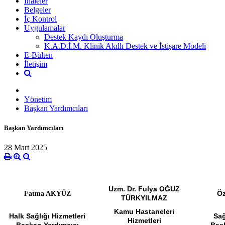
İhaleler
Belgeler
İç Kontrol
Uygulamalar
Destek Kaydı Oluşturma
K.A.D.İ.M. Klinik Akıllı Destek ve İstişare Modeli
E-Bülten
İletişim
Yönetim
Başkan Yardımcıları
Başkan Yardımcıları
28 Mart 2025
Uzm. Dr. Fulya OĞUZ
Ö
Fatma AKYÜZ
TÜRKYILMAZ
Kamu Hastaneleri
Halk Sağlığı Hizmetleri
Sağ
Hizmetleri