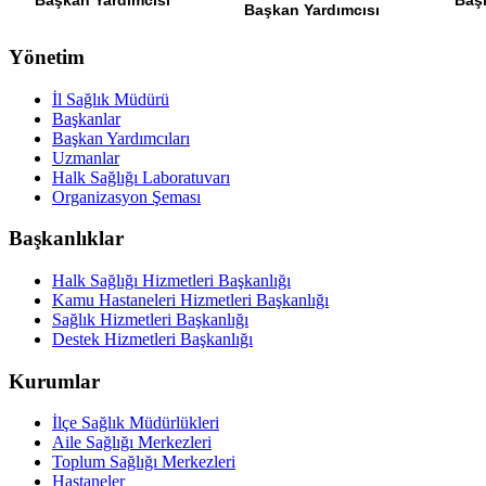
Başkan Yardımcısı
Baş
Başkan Yardımcısı
Yönetim
İl Sağlık Müdürü
Başkanlar
Başkan Yardımcıları
Uzmanlar
Halk Sağlığı Laboratuvarı
Organizasyon Şeması
Başkanlıklar
Halk Sağlığı Hizmetleri Başkanlığı
Kamu Hastaneleri Hizmetleri Başkanlığı
Sağlık Hizmetleri Başkanlığı
Destek Hizmetleri Başkanlığı
Kurumlar
İlçe Sağlık Müdürlükleri
Aile Sağlığı Merkezleri
Toplum Sağlığı Merkezleri
Hastaneler