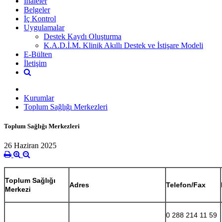
İhaleler
Belgeler
İç Kontrol
Uygulamalar
Destek Kaydı Oluşturma
K.A.D.İ.M. Klinik Akıllı Destek ve İstişare Modeli
E-Bülten
İletişim
Kurumlar
Toplum Sağlığı Merkezleri
Toplum Sağlığı Merkezleri
26 Haziran 2025
Toplum Sağlığı
Adres
Telefon/Fax
Merkezi
0 288 214 11 59