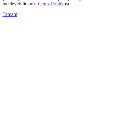
inceleyebilirsiniz.
Çerez Politikası
Tamam