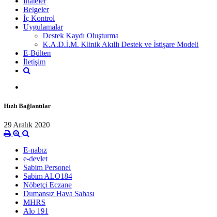
İhaleler
Belgeler
İç Kontrol
Uygulamalar
Destek Kaydı Oluşturma
K.A.D.İ.M. Klinik Akıllı Destek ve İstişare Modeli
E-Bülten
İletişim
Hızlı Bağlantılar
29 Aralık 2020
E-nabız
e-devlet
Sabim Personel
Sabim ALO184
Nöbetçi Eczane
Dumansız Hava Sahası
MHRS
Alo 191