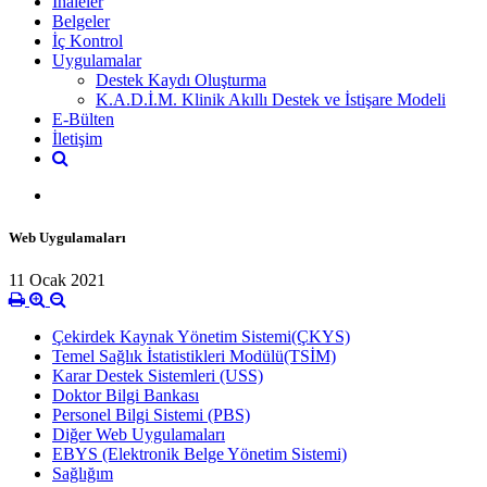
İhaleler
Belgeler
İç Kontrol
Uygulamalar
Destek Kaydı Oluşturma
K.A.D.İ.M. Klinik Akıllı Destek ve İstişare Modeli
E-Bülten
İletişim
Web Uygulamaları
11 Ocak 2021
Çekirdek Kaynak Yönetim Sistemi(ÇKYS)
Temel Sağlık İstatistikleri Modülü(TSİM)
Karar Destek Sistemleri (USS)
Doktor Bilgi Bankası
Personel Bilgi Sistemi (PBS)
Diğer Web Uygulamaları
EBYS (Elektronik Belge Yönetim Sistemi)
Sağlığım