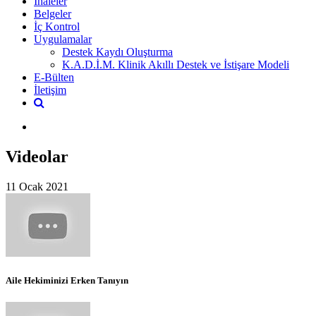
İhaleler
Belgeler
İç Kontrol
Uygulamalar
Destek Kaydı Oluşturma
K.A.D.İ.M. Klinik Akıllı Destek ve İstişare Modeli
E-Bülten
İletişim
Videolar
11 Ocak 2021
Aile Hekiminizi Erken Tanıyın