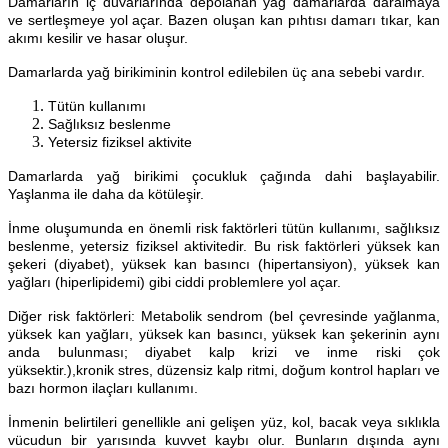
Damarların iç duvarlarında depolanan yağ damarlarda daralmaya
ve sertleşmeye yol açar. Bazen oluşan kan pıhtısı damarı tıkar, kan
akımı kesilir ve hasar oluşur.
Damarlarda yağ birikiminin kontrol edilebilen üç ana sebebi vardır.
Tütün kullanımı
Sağlıksız beslenme
Yetersiz fiziksel aktivite
Damarlarda yağ birikimi çocukluk çağında dahi başlayabilir.
Yaşlanma ile daha da kötüleşir.
İnme oluşumunda en önemli risk faktörleri tütün kullanımı, sağlıksız
beslenme, yetersiz fiziksel aktivitedir. Bu risk faktörleri yüksek kan
şekeri (diyabet), yüksek kan basıncı (hipertansiyon), yüksek kan
yağları (hiperlipidemi) gibi ciddi problemlere yol açar.
Diğer risk faktörleri: Metabolik sendrom (bel çevresinde yağlanma,
yüksek kan yağları, yüksek kan basıncı, yüksek kan şekerinin aynı
anda bulunması; diyabet kalp krizi ve inme riski çok
yüksektir.),kronik stres, düzensiz kalp ritmi, doğum kontrol hapları ve
bazı hormon ilaçları kullanımı.
İnmenin belirtileri genellikle ani gelişen yüz, kol, bacak veya sıklıkla
vücudun bir yarısında kuvvet kaybı olur. Bunların dışında aynı