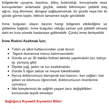
bölgelerde uyuşma, bayılma, bilinç bulanıklığı, konuşmada veya
konuşulanları anlamada güçlük, sebebi bilinmeyen şiddetli baş
ağrısı, baş dönmesi, dengeyi sağlayamamak, bir gözde veya her iki
gözde görme kaybı, bilincin tamamen kaybı görülebilir.
İnme bulguları olayın beynin hangi bölgesini etkilediğine ve
şiddetine bağlıdır. İnme bulguları olduğu zaman çok şiddetli olmasa
dahi en kısa sürede hastaneye gidilmelidir. Çünkü inme ilerleyebilir.
İnme Riskini Azaltmak İçin;
Tütün ve alkol kullanımından uzak durun.
Sigara dumanına maruz kalınmamalıdır.
Günde en az 30 dakika fiziksel aktivite yapılmalıdır.(ev, bahçe
işi, yürüyüş gibi)
Diyette yağ, şeker ve tuz azaltılmalıdır.
Günde 5 öğün sebze ve meyve tüketilmelidir.
Ayrıca doktorumuza danışarak kan basıncı, kan yağları, kan
şekeri ve kilomuzu öğrenmeli, doktorumuzun önerilerine
uymalıyız.
Aile bireylerimizi de sağlıklı yaşam tarzı değişiklikleri
konusunda teşvik etmeliyiz.
Sağlığınız Kıymetli Kıymetini Bilin!