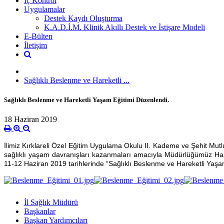
İç Kontrol
Uygulamalar
Destek Kaydı Oluşturma
K.A.D.İ.M. Klinik Akıllı Destek ve İstişare Modeli
E-Bülten
İletişim
Sağlıklı Beslenme ve Hareketli ...
Sağlıklı Beslenme ve Hareketli Yaşam Eğitimi Düzenlendi.
18 Haziran 2019
İlimiz Kırklareli Özel Eğitim Uygulama Okulu II. Kademe ve Şehit Mutl
sağlıklı yaşam davranışları kazanmaları amacıyla Müdürlüğümüz Halk
11-12 Haziran 2019 tarihlerinde “Sağlıklı Beslenme ve Hareketli Yaşam
İl Sağlık Müdürü
Başkanlar
Başkan Yardımcıları