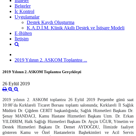
İhaleler
Belgeler
İç Kontrol
Uygulamalar
Destek Kaydı Oluşturma
K.A.D.İ.M. Klinik Akıllı Destek ve İstişare Modeli
E-Bülten
İletişim
2019 Yılının 2. ASKOM Toplantısı ...
2019 Yılının 2. ASKOM Toplantısı Gerçekleşti
26 Eylül 2019
2019 yılının 2. ASKOM toplantısı 26 Eylül 2019 Perşembe günü saat
10:00’da Kırklareli Ticaret Borsası toplantı salonunda;
Kırklareli İl Sağlık
Müdürü Dr. Çiğdem CERİT başkanlığında;
Sağlık Hizmetleri Başkanı Dr.
Şenay MANDACI, Kamu Hastane Hizmetleri Başkanı Uzm. Dr. Erkan
YILDIRIM, Halk Sağlığı Hizmetleri Başkanı Dr. Ayçin UĞUR, Yönetim ve
Destek Hizmetleri Başkanı Dr. Demet AYDOĞDU, İlimizde faaliyet
gösteren Kamu ve Özel Hastanelerin Başhekimleri ve Acil Servis