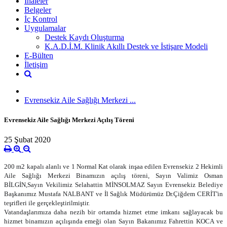
İhaleler
Belgeler
İç Kontrol
Uygulamalar
Destek Kaydı Oluşturma
K.A.D.İ.M. Klinik Akıllı Destek ve İstişare Modeli
E-Bülten
İletişim
Evrensekiz Aile Sağlığı Merkezi ...
Evrensekiz Aile Sağlığı Merkezi Açılış Töreni
25 Şubat 2020
200 m2 kapalı alanlı ve 1 Normal Kat olarak inşaa edilen Evrensekiz 2 Hekimli
Aile Sağlığı Merkezi Binamızın açılış töreni, Sayın Valimiz Osman
BİLGİN,Sayın Vekilimiz Selahattin MİNSOLMAZ Sayın Evrensekiz Belediye
Başkanımız Mustafa NALBANT ve İl Sağlık Müdürümüz Dr.Çiğdem CERİT'in
teşrifleri ile gerçekleştirilmiştir.
Vatandaşlarımıza daha nezih bir ortamda hizmet etme imkanı sağlayacak bu
hizmet binamızın açılışında emeği olan Sayın Bakanımız Fahrettin KOCA ve