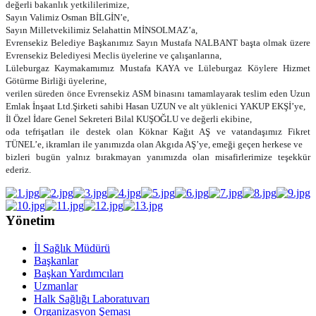
değerli bakan
lık yetkililerimize,
Sayın Valimiz Osman BİLGİN’e,
Sayın Milletvekilimiz Selahattin MİNSOLMAZ’a,
Evrensekiz Belediye Başkanımız Sayın Mustafa NALBANT başta olmak üzere
Evrensekiz Belediyesi Meclis üyelerine ve çalışanlarına,
Lüleburgaz Kaymakamımız Mustafa KAYA ve Lüleburgaz Köylere Hizmet
Götürme Birliği üyelerine,
verilen süreden önce Evrensekiz ASM binasını tamamlayarak teslim eden Uzun
Emlak İnşaat Ltd.Şirketi sahibi Hasan UZUN ve alt yüklenici YAKUP EKŞİ’ye,
İl Özel İdare Genel Sekreteri Bilal KUŞOĞLU ve değerli ekibine,
oda tefrişatları ile destek olan Köknar Kağıt AŞ ve vatandaşımız Fikret
TÜNEL’e, ikramları ile yanımızda olan Akgıda AŞ’ye, emeği geçen herkese ve
bizleri bugün yalnız bırakmayan yanımızda olan misafirlerimize teşekkür
ederiz.
Yönetim
İl Sağlık Müdürü
Başkanlar
Başkan Yardımcıları
Uzmanlar
Halk Sağlığı Laboratuvarı
Organizasyon Şeması