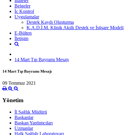
İhaleler
Belgeler
İç Kontrol
Uygulamalar
Destek Kaydı Oluşturma
K.A.D.İ.M. Klinik Akıllı Destek ve İstişare Modeli
E-Bülten
İletişim
14 Mart Tıp Bayramı Mesajı
14 Mart Tıp Bayramı Mesajı
09 Temmuz 2021
Yönetim
İl Sağlık Müdürü
Başkanlar
Başkan Yardımcıları
Uzmanlar
Halk Sağlığı Laboratuvarı