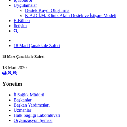
İç Kontrol
Uygulamalar
Destek Kaydı Oluşturma
K.A.D.İ.M. Klinik Akıllı Destek ve İstişare Modeli
E-Bülten
İletişim
18 Mart Çanakkale Zaferi
18 Mart Çanakkale Zaferi
18 Mart 2020
Yönetim
İl Sağlık Müdürü
Başkanlar
Başkan Yardımcıları
Uzmanlar
Halk Sağlığı Laboratuvarı
Organizasyon Şeması