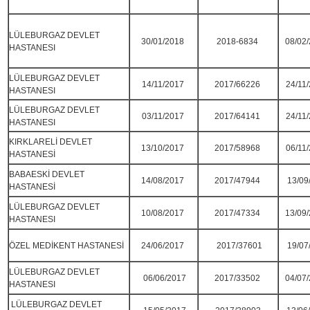
LÜLEBURGAZ DEVLET
30/01/2018
2018-6834
08/02
HASTANESI
LÜLEBURGAZ DEVLET
14/11/2017
2017/66226
24/11
HASTANESI
LÜLEBURGAZ DEVLET
03/11/2017
2017/64141
24/11
HASTANESI
KIRKLARELİ DEVLET
13/10/2017
2017/58968
06/11
HASTANESİ
BABAESKİ DEVLET
14/08/2017
2017/47944
13/09
HASTANESİ
LÜLEBURGAZ DEVLET
10/08/2017
2017/47334
13/09
HASTANESI
ÖZEL MEDİKENT HASTANESİ
24/06/2017
2017/37601
19/07
LÜLEBURGAZ DEVLET
06/06/2017
2017/33502
04/07
HASTANESI
LÜLEBURGAZ DEVLET