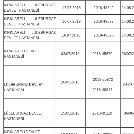
KIRKLARELİ LÜLEBURGAZ
17.07.2018
2018-48849
14.08.
DEVLET HASTANESİ
KIRKLARELİ LÜLEBURGAZ
16.07.2018
2018-48633
14.08.
DEVLET HASTANESİ
KIRKLARELİ LÜLEBURGAZ
16.07.2018
2018-48625
14.08.
DEVLET HASTANESİ
KIRKLARELİ DEVLET
03/07/2018
2018-45670
26/07/
HASTANESİ
2018-25872
20/05/2018
LÜLEBURGAZ DEVLET
06/06
2018-40617
HASTANESI
LÜLEBURGAZ DEVLET
15/05/2018
2018-35110
06/06
HASTANESI
KIRKLARELİ DEVLET