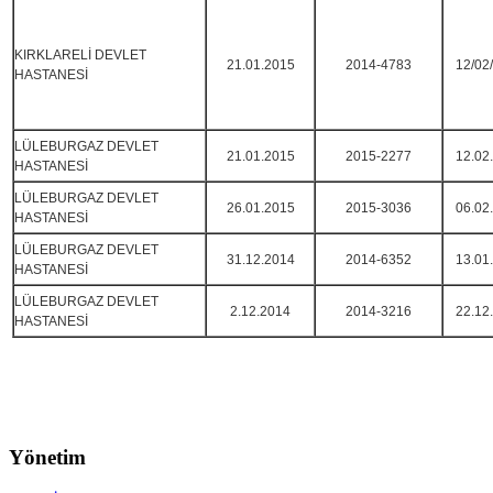
KIRKLARELİ DEVLET
21.01.2015
2014-4783
12/02
HASTANESİ
LÜLEBURGAZ DEVLET
21.01.2015
2015-2277
12.02
HASTANESİ
LÜLEBURGAZ DEVLET
26.01.2015
2015-3036
06.02
HASTANESİ
LÜLEBURGAZ DEVLET
31.12.2014
2014-6352
13.01
HASTANESİ
LÜLEBURGAZ DEVLET
2.12.2014
2014-3216
22.12
HASTANESİ
Yönetim