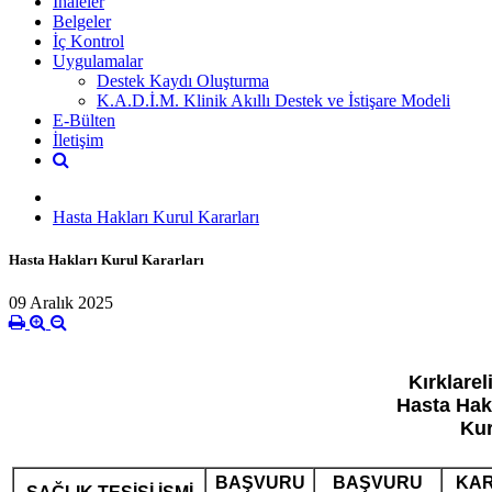
İhaleler
Belgeler
İç Kontrol
Uygulamalar
Destek Kaydı Oluşturma
K.A.D.İ.M. Klinik Akıllı Destek ve İstişare Modeli
E-Bülten
İletişim
Hasta Hakları Kurul Kararları
Hasta Hakları Kurul Kararları
09 Aralık 2025
Kırklarel
Hasta Hakl
Kur
BAŞVURU
BAŞVURU
KA