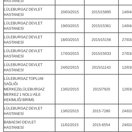
HASTANESİ
LÜLEBURGAZ DEVLET
20/03/2015
2015/15895
14/04
HASTANESİ
LÜLEBURGAZ DEVLET
19/03/2015
2015/15361
14/04
HASTANESİ
LÜLEBURGAZ DEVLET
18/03/2015
2015/15156
27/03
HASTANESİ
LÜLEBURGAZ DEVLET
17/03/2015
2015/15033
27/03
HASTANESİ
LÜLEBURGAZ DEVLET
24/02/2015
2015/11143
12/03
HASTANESİ
LÜLEBURGAZ TOPLUM
SAĞLIĞI
MERKEZİ(LÜLEBURGAZ
13/02/2015
2015/7920
12/03
MERKEZ 1 NOLU AİLE
HEKİMLİĞİ BİRİMİ)
LÜLEBURGAZ DEVLET
13/02/2015
2015-7280
24/02
HASTANESİ
BABAESKİ DEVLET
11/02/2015
2015-6554
24/02
HASTANESİ