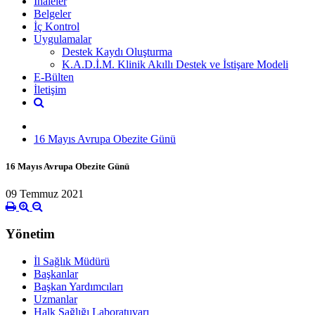
İhaleler
Belgeler
İç Kontrol
Uygulamalar
Destek Kaydı Oluşturma
K.A.D.İ.M. Klinik Akıllı Destek ve İstişare Modeli
E-Bülten
İletişim
16 Mayıs Avrupa Obezite Günü
16 Mayıs Avrupa Obezite Günü
09 Temmuz 2021
Yönetim
İl Sağlık Müdürü
Başkanlar
Başkan Yardımcıları
Uzmanlar
Halk Sağlığı Laboratuvarı