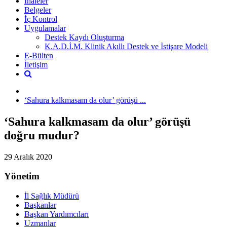
İhaleler
Belgeler
İç Kontrol
Uygulamalar
Destek Kaydı Oluşturma
K.A.D.İ.M. Klinik Akıllı Destek ve İstişare Modeli
E-Bülten
İletişim
‘Sahura kalkmasam da olur’ görüşü ...
‘Sahura kalkmasam da olur’ görüşü
doğru mudur?
29 Aralık 2020
Yönetim
İl Sağlık Müdürü
Başkanlar
Başkan Yardımcıları
Uzmanlar