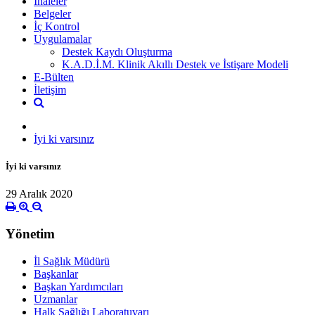
İhaleler
Belgeler
İç Kontrol
Uygulamalar
Destek Kaydı Oluşturma
K.A.D.İ.M. Klinik Akıllı Destek ve İstişare Modeli
E-Bülten
İletişim
İyi ki varsınız
İyi ki varsınız
29 Aralık 2020
Yönetim
İl Sağlık Müdürü
Başkanlar
Başkan Yardımcıları
Uzmanlar
Halk Sağlığı Laboratuvarı