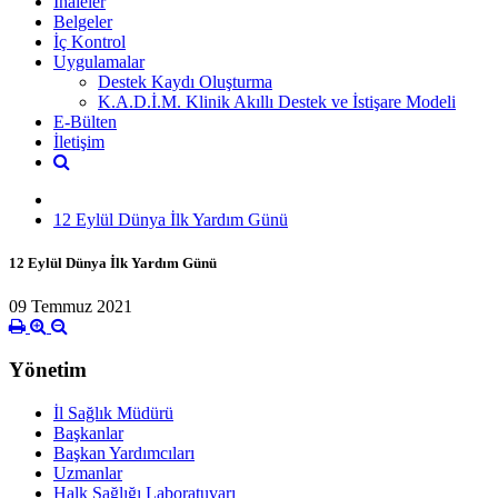
İhaleler
Belgeler
İç Kontrol
Uygulamalar
Destek Kaydı Oluşturma
K.A.D.İ.M. Klinik Akıllı Destek ve İstişare Modeli
E-Bülten
İletişim
12 Eylül Dünya İlk Yardım Günü
12 Eylül Dünya İlk Yardım Günü
09 Temmuz 2021
Yönetim
İl Sağlık Müdürü
Başkanlar
Başkan Yardımcıları
Uzmanlar
Halk Sağlığı Laboratuvarı