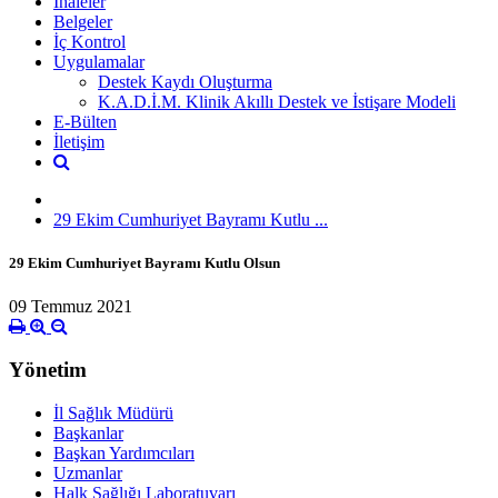
İhaleler
Belgeler
İç Kontrol
Uygulamalar
Destek Kaydı Oluşturma
K.A.D.İ.M. Klinik Akıllı Destek ve İstişare Modeli
E-Bülten
İletişim
29 Ekim Cumhuriyet Bayramı Kutlu ...
29 Ekim Cumhuriyet Bayramı Kutlu Olsun
09 Temmuz 2021
Yönetim
İl Sağlık Müdürü
Başkanlar
Başkan Yardımcıları
Uzmanlar
Halk Sağlığı Laboratuvarı