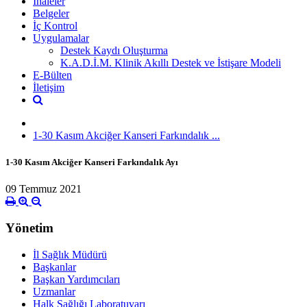
İhaleler
Belgeler
İç Kontrol
Uygulamalar
Destek Kaydı Oluşturma
K.A.D.İ.M. Klinik Akıllı Destek ve İstişare Modeli
E-Bülten
İletişim
1-30 Kasım Akciğer Kanseri Farkındalık ...
1-30 Kasım Akciğer Kanseri Farkındalık Ayı
09 Temmuz 2021
Yönetim
İl Sağlık Müdürü
Başkanlar
Başkan Yardımcıları
Uzmanlar
Halk Sağlığı Laboratuvarı