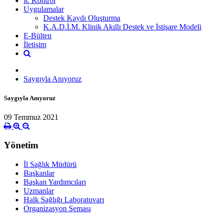
İç Kontrol
Uygulamalar
Destek Kaydı Oluşturma
K.A.D.İ.M. Klinik Akıllı Destek ve İstişare Modeli
E-Bülten
İletişim
Saygıyla Anıyoruz
Saygıyla Anıyoruz
09 Temmuz 2021
Yönetim
İl Sağlık Müdürü
Başkanlar
Başkan Yardımcıları
Uzmanlar
Halk Sağlığı Laboratuvarı
Organizasyon Şeması