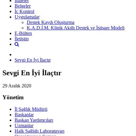
İhaleler
Belgeler
İç Kontrol
Uygulamalar
Destek Kaydı Oluşturma
K.A.D.İ.M. Klinik Akıllı Destek ve İstişare Modeli
E-Bülten
İletişim
Sevgi En İyi İlaçtır
Sevgi En İyi İlaçtır
29 Aralık 2020
Yönetim
İl Sağlık Müdürü
Başkanlar
Başkan Yardımcıları
Uzmanlar
Halk Sağlığı Laboratuvarı