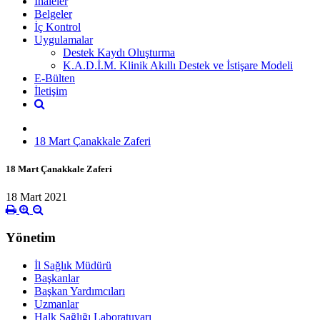
İhaleler
Belgeler
İç Kontrol
Uygulamalar
Destek Kaydı Oluşturma
K.A.D.İ.M. Klinik Akıllı Destek ve İstişare Modeli
E-Bülten
İletişim
18 Mart Çanakkale Zaferi
18 Mart Çanakkale Zaferi
18 Mart 2021
Yönetim
İl Sağlık Müdürü
Başkanlar
Başkan Yardımcıları
Uzmanlar
Halk Sağlığı Laboratuvarı