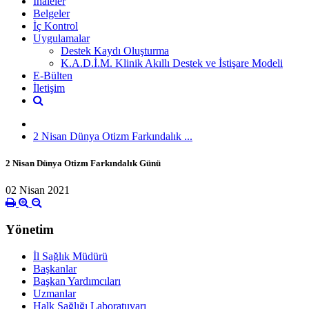
İhaleler
Belgeler
İç Kontrol
Uygulamalar
Destek Kaydı Oluşturma
K.A.D.İ.M. Klinik Akıllı Destek ve İstişare Modeli
E-Bülten
İletişim
2 Nisan Dünya Otizm Farkındalık ...
2 Nisan Dünya Otizm Farkındalık Günü
02 Nisan 2021
Yönetim
İl Sağlık Müdürü
Başkanlar
Başkan Yardımcıları
Uzmanlar
Halk Sağlığı Laboratuvarı