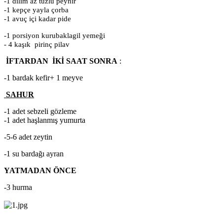
-1 dilim az tuzlu peynir
-1 kepçe yayla çorba
-1 avuç içi kadar pide
-1 porsiyon kurubaklagil yemeği
- 4 kaşık pirinç pilav
İFTARDAN İKİ SAAT SONRA
:
-1 bardak kefir+ 1 meyve
SAHUR
-1 adet sebzeli gözleme
-1 adet haşlanmış yumurta
-5-6 adet zeytin
-1 su bardağı ayran
YATMADAN ÖNCE
-3 hurma