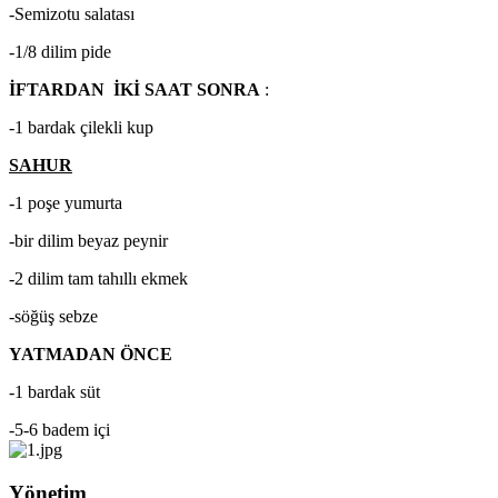
-Semizotu salatası
-1/8 dilim pide
İFTARDAN İKİ SAAT SONRA
:
-1 bardak çilekli kup
SAHUR
-1 poşe yumurta
-bir dilim beyaz peynir
-2 dilim tam tahıllı ekmek
-söğüş sebze
YATMADAN ÖNCE
-1 bardak süt
-5-6 badem içi
Yönetim