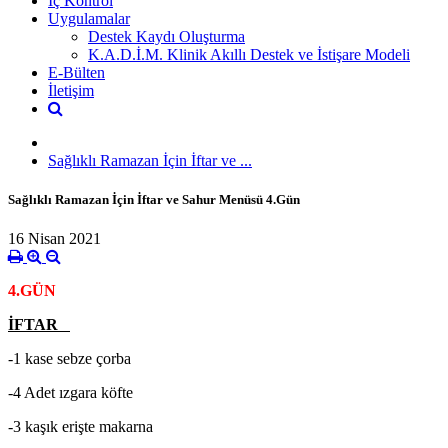
İç Kontrol
Uygulamalar
Destek Kaydı Oluşturma
K.A.D.İ.M. Klinik Akıllı Destek ve İstişare Modeli
E-Bülten
İletişim
Sağlıklı Ramazan İçin İftar ve ...
Sağlıklı Ramazan İçin İftar ve Sahur Menüsü 4.Gün
16 Nisan 2021
4.GÜN
İFTAR
-1 kase sebze çorba
-4 Adet ızgara köfte
-3 kaşık erişte makarna