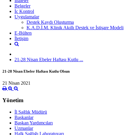
İhaleler
Belgeler
İç Kontrol
Uygulamalar
Destek Kaydı Oluşturma
K.A.D.İ.M. Klinik Akıllı Destek ve İstişare Modeli
E-Bülten
İletişim
21-28 Nisan Ebeler Haftası Kutlu ...
21-28 Nisan Ebeler Haftası Kutlu Olsun
21 Nisan 2021
Yönetim
İl Sağlık Müdürü
Başkanlar
Başkan Yardımcıları
Uzmanlar
Halk Sağlığı Laboratuvarı