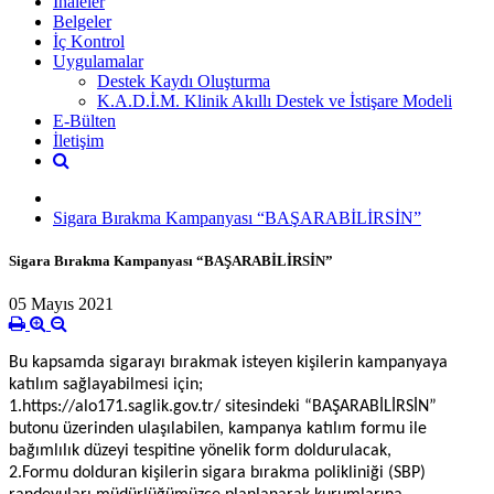
İhaleler
Belgeler
İç Kontrol
Uygulamalar
Destek Kaydı Oluşturma
K.A.D.İ.M. Klinik Akıllı Destek ve İstişare Modeli
E-Bülten
İletişim
Sigara Bırakma Kampanyası “BAŞARABİLİRSİN”
Sigara Bırakma Kampanyası “BAŞARABİLİRSİN”
05 Mayıs 2021
Bu kapsamda sigarayı bırakmak isteyen kişilerin kampanyaya
katılım sağlayabilmesi için;
1.https://alo171.saglik.gov.tr/ sitesindeki “BAŞARABİLİRSİN”
butonu üzerinden ulaşılabilen, kampanya katılım formu ile
bağımlılık düzeyi tespitine yönelik form doldurulacak,
2.Formu dolduran kişilerin sigara bırakma polikliniği (SBP)