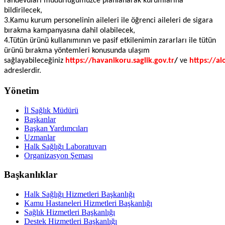
randevuları müdürlüğümüzce planlanarak kurumlarına
bildirilecek,
3.Kamu kurum personelinin aileleri ile öğrenci aileleri de sigara
bırakma kampanyasına dahil olabilecek,
4.Tütün ürünü kullanımının ve pasif etkilenimin zararları ile tütün
ürünü bırakma yöntemleri konusunda ulaşım
sağlayabileceğiniz
https://havanikoru.saglik.gov.tr
/
ve
https://al
adreslerdir.
Yönetim
İl Sağlık Müdürü
Başkanlar
Başkan Yardımcıları
Uzmanlar
Halk Sağlığı Laboratuvarı
Organizasyon Şeması
Başkanlıklar
Halk Sağlığı Hizmetleri Başkanlığı
Kamu Hastaneleri Hizmetleri Başkanlığı
Sağlık Hizmetleri Başkanlığı
Destek Hizmetleri Başkanlığı