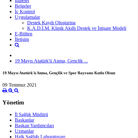
İhaleler
Belgeler
İç Kontrol
Uygulamalar
Destek Kaydı Oluşturma
K.A.D.İ.M. Klinik Akıllı Destek ve İstişare Modeli
E-Bülten
İletişim
19 Mayıs Atatürk'ü Anma, Gençlik ...
19 Mayıs Atatürk'ü Anma, Gençlik ve Spor Bayramı Kutlu Olsun
09 Temmuz 2021
Yönetim
İl Sağlık Müdürü
Başkanlar
Başkan Yardımcıları
Uzmanlar
Halk Sağlığı Laboratuvarı