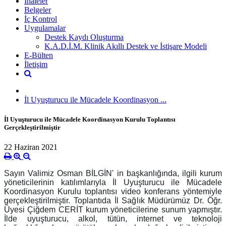
İhaleler
Belgeler
İç Kontrol
Uygulamalar
Destek Kaydı Oluşturma
K.A.D.İ.M. Klinik Akıllı Destek ve İstişare Modeli
E-Bülten
İletişim
İl Uyuşturucu ile Mücadele Koordinasyon ...
İl Uyuşturucu ile Mücadele Koordinasyon Kurulu Toplantısı
Gerçekleştirilmiştir
22 Haziran 2021
Sayın Valimiz Osman BİLGİN' in başkanlığında, ilgili kurum
yöneticilerinin katılımlarıyla İl Uyuşturucu ile Mücadele
Koordinasyon Kurulu toplantısı video konferans yöntemiyle
gerçekleştirilmiştir. Toplantıda İl Sağlık Müdürümüz Dr. Öğr.
Üyesi Çiğdem CERİT kurum yöneticilerine sunum yapmıştır.
İlde uyuşturucu, alkol, tütün, internet ve teknoloji