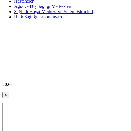
Hastaneler
Ağız ve Diş Sağlığı Merkezleri
Sağlıklı Hayat Merkezi ve Verem Birimleri
Halk Sağlığı Laboratuvarı
2026
×