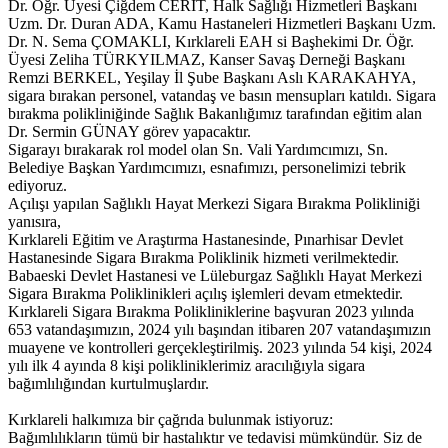
Dr. Öğr. Üyesi Çiğdem CERİT, Halk Sağlığı Hizmetleri Başkanı
Uzm. Dr. Duran ADA, Kamu Hastaneleri Hizmetleri Başkanı Uzm.
Dr. N. Sema ÇOMAKLI, Kırklareli EAH si Başhekimi Dr. Öğr.
Üyesi Zeliha TÜRKYILMAZ, Kanser Savaş Derneği Başkanı
Remzi BERKEL, Yeşilay İl Şube Başkanı Aslı KARAKAHYA,
sigara bırakan personel, vatandaş ve basın mensupları katıldı. Sigara
bırakma polikliniğinde Sağlık Bakanlığımız tarafından eğitim alan
Dr. Sermin GÜNAY görev yapacaktır.
Sigarayı bırakarak rol model olan Sn. Vali Yardımcımızı, Sn.
Belediye Başkan Yardımcımızı, esnafımızı, personelimizi tebrik
ediyoruz.
Açılışı yapılan Sağlıklı Hayat Merkezi Sigara Bırakma Polikliniği
yanısıra,
Kırklareli Eğitim ve Araştırma Hastanesinde, Pınarhisar Devlet
Hastanesinde Sigara Bırakma Poliklinik hizmeti verilmektedir.
Babaeski Devlet Hastanesi ve Lüleburgaz Sağlıklı Hayat Merkezi
Sigara Bırakma Poliklinikleri açılış işlemleri devam etmektedir.
Kırklareli Sigara Bırakma Polikliniklerine başvuran 2023 yılında
653 vatandaşımızın, 2024 yılı başından itibaren 207 vatandaşımızın
muayene ve kontrolleri gerçekleştirilmiş. 2023 yılında 54 kişi, 2024
yılı ilk 4 ayında 8 kişi polikliniklerimiz aracılığıyla sigara
bağımlılığından kurtulmuşlardır.
Kırklareli halkımıza bir çağrıda bulunmak istiyoruz:
Bağımlılıkların tümü bir hastalıktır ve tedavisi mümkündür. Siz de