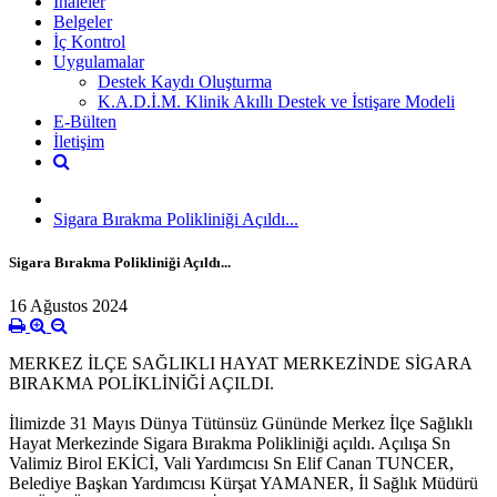
İhaleler
Belgeler
İç Kontrol
Uygulamalar
Destek Kaydı Oluşturma
K.A.D.İ.M. Klinik Akıllı Destek ve İstişare Modeli
E-Bülten
İletişim
Sigara Bırakma Polikliniği Açıldı...
Sigara Bırakma Polikliniği Açıldı...
16 Ağustos 2024
MERKEZ İLÇE SAĞLIKLI HAYAT MERKEZİNDE SİGARA
BIRAKMA POLİKLİNİĞİ AÇILDI.
İlimizde 31 Mayıs Dünya Tütünsüz Gününde Merkez İlçe Sağlıklı
Hayat Merkezinde Sigara Bırakma Polikliniği açıldı. Açılışa Sn
Valimiz Birol EKİCİ, Vali Yardımcısı Sn Elif Canan TUNCER,
Belediye Başkan Yardımcısı Kürşat YAMANER, İl Sağlık Müdürü