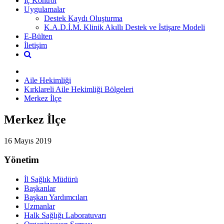
İç Kontrol
Uygulamalar
Destek Kaydı Oluşturma
K.A.D.İ.M. Klinik Akıllı Destek ve İstişare Modeli
E-Bülten
İletişim
Aile Hekimliği
Kırklareli Aile Hekimliği Bölgeleri
Merkez İlçe
Merkez İlçe
16 Mayıs 2019
Yönetim
İl Sağlık Müdürü
Başkanlar
Başkan Yardımcıları
Uzmanlar
Halk Sağlığı Laboratuvarı