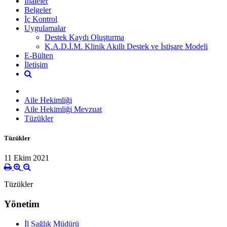
İhaleler
Belgeler
İç Kontrol
Uygulamalar
Destek Kaydı Oluşturma
K.A.D.İ.M. Klinik Akıllı Destek ve İstişare Modeli
E-Bülten
İletişim
Aile Hekimliği
Aile Hekimliği Mevzuat
Tüzükler
Tüzükler
11 Ekim 2021
Tüzükler
Yönetim
İl Sağlık Müdürü