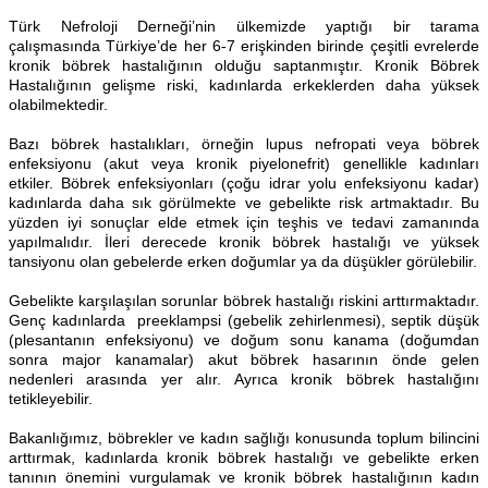
Türk Nefroloji Derneği’nin ülkemizde yaptığı bir tarama
çalışmasında Türkiye’de her 6-7 erişkinden birinde çeşitli evrelerde
kronik böbrek hastalığının olduğu saptanmıştır. Kronik Böbrek
Hastalığının gelişme riski, kadınlarda erkeklerden daha yüksek
olabilmektedir.
Bazı böbrek hastalıkları, örneğin lupus nefropati veya böbrek
enfeksiyonu (akut veya kronik piyelonefrit) genellikle kadınları
etkiler. Böbrek enfeksiyonları (çoğu idrar yolu enfeksiyonu kadar)
kadınlarda daha sık görülmekte ve gebelikte risk artmaktadır. Bu
yüzden iyi sonuçlar elde etmek için teşhis ve tedavi zamanında
yapılmalıdır. İleri derecede kronik böbrek hastalığı ve yüksek
tansiyonu olan gebelerde erken doğumlar ya da düşükler görülebilir.
Gebelikte karşılaşılan sorunlar böbrek hastalığı riskini arttırmaktadır.
Genç kadınlarda preeklampsi (gebelik zehirlenmesi), septik düşük
(plesantanın enfeksiyonu) ve doğum sonu kanama (doğumdan
sonra major kanamalar) akut böbrek hasarının önde gelen
nedenleri arasında yer alır. Ayrıca kronik böbrek hastalığını
tetikleyebilir.
Bakanlığımız, böbrekler ve kadın sağlığı konusunda toplum bilincini
arttırmak, kadınlarda kronik böbrek hastalığı ve gebelikte erken
tanının önemini vurgulamak ve kronik böbrek hastalığının kadın