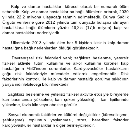
Kalp ve damar hastalıkları küresel olarak bir numaralı ölüm
sebebidir. Kalp ve damar hastalıklarına bağlı ölümlerin artarak, 2030
yılında 22,2 milyona ulaşacağı tahmin edilmektedir. Dünya Sağlık
Örgütü verilerine göre 2012 yılında tüm dünyada bulaşıcı olmayan
hastalıklara bağlı ölümlerin yüzde 46,2’si (17,5 milyon) kalp ve
damar hastalıkları nedeniyledir.
Ülkemizde 2013 yılında ölen her 5 kişiden ikisinin kalp-damar
hastalığına bağlı nedenlerden öldüğü görülmektedir.
Davranışsal risk faktörleri yani; sağlıksız beslenme, yetersiz
fiziksel aktivite, tütün kullanımı ve alkol kullanımı koroner kalp
hastalığının %80’inden sorumludur. Kardiyovasküler hastalıkların
çoğu risk faktörleriyle mücadele edilerek engellenebilir. Risk
faktörlerinin kontrolü ile kalp ve damar hastalığı görülme sıklığının
yarıya indirilebileceği bildirilmektedir.
Sağlıksız beslenme ve yetersiz fiziksel aktivite etkisiyle bireylerde
kan basıncında yükselme, kan şekeri yüksekliği, kan lipitlerinde
yükselme, fazla kilo veya obezite görülür.
Sosyal ekonomik faktörler ve kültürel değişiklikler (küreselleşme,
şehirleşme) toplumun yaşlanması, stres, herediter faktörler
kardiyovasküler hastalıkların diğer belirleyicileridir.