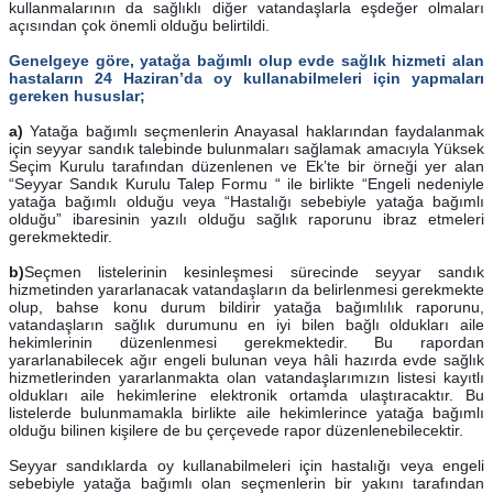
kullanmalarının da sağlıklı diğer vatandaşlarla eşdeğer olmaları
açısından çok önemli olduğu belirtildi.
Genelgeye göre, yatağa bağımlı olup evde sağlık hizmeti alan
hastaların 24 Haziran’da oy kullanabilmeleri için yapmaları
gereken hususlar;
a)
Yatağa bağımlı seçmenlerin Anayasal haklarından faydalanmak
için seyyar sandık talebinde bulunmaları sağlamak amacıyla Yüksek
Seçim Kurulu tarafından düzenlenen ve Ek’te bir örneği yer alan
“Seyyar Sandık Kurulu Talep Formu “ ile birlikte “Engeli nedeniyle
yatağa bağımlı olduğu veya “Hastalığı sebebiyle yatağa bağımlı
olduğu” ibaresinin yazılı olduğu sağlık raporunu ibraz etmeleri
gerekmektedir.
b)
Seçmen listelerinin kesinleşmesi sürecinde seyyar sandık
hizmetinden yararlanacak vatandaşların da belirlenmesi gerekmekte
olup, bahse konu durum bildirir yatağa bağımlılık raporunu,
vatandaşların sağlık durumunu en iyi bilen bağlı oldukları aile
hekimlerinin düzenlenmesi gerekmektedir. Bu rapordan
yararlanabilecek ağır engeli bulunan veya hâli hazırda evde sağlık
hizmetlerinden yararlanmakta olan vatandaşlarımızın listesi kayıtlı
oldukları aile hekimlerine elektronik ortamda ulaştıracaktır. Bu
listelerde bulunmamakla birlikte aile hekimlerince yatağa bağımlı
olduğu bilinen kişilere de bu çerçevede rapor düzenlenebilecektir.
Seyyar sandıklarda oy kullanabilmeleri için hastalığı veya engeli
sebebiyle yatağa bağımlı olan seçmenlerin bir yakını tarafından