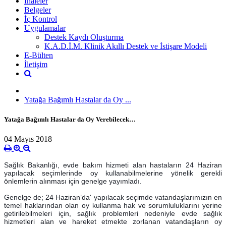
İhaleler
Belgeler
İç Kontrol
Uygulamalar
Destek Kaydı Oluşturma
K.A.D.İ.M. Klinik Akıllı Destek ve İstişare Modeli
E-Bülten
İletişim
Yatağa Bağımlı Hastalar da Oy ...
Yatağa Bağımlı Hastalar da Oy Verebilecek…
04 Mayıs 2018
Sağlık Bakanlığı, evde bakım hizmeti alan hastaların 24 Haziran
yapılacak seçimlerinde oy kullanabilmelerine yönelik gerekli
önlemlerin alınması için genelge yayımladı.
Genelge de; 24 Haziran’da' yapılacak seçimde vatandaşlarımızın en
temel haklarından olan oy kullanma hak ve sorumluluklarını yerine
getirilebilmeleri için, sağlık problemleri nedeniyle evde sağlık
hizmetleri alan ve hareket etmekte zorlanan vatandaşların oy