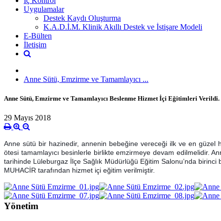
İç Kontrol
Uygulamalar
Destek Kaydı Oluşturma
K.A.D.İ.M. Klinik Akıllı Destek ve İstişare Modeli
E-Bülten
İletişim
Anne Sütü, Emzirme ve Tamamlayıcı ...
Anne Sütü, Emzirme ve Tamamlayıcı Beslenme Hizmet İçi Eğitimleri Verildi.
29 Mayıs 2018
Anne sütü bir hazinedir, annenin bebeğine vereceği ilk ve en güzel h
ötesi tamamlayıcı besinlerle birlikte emzirmeye devam edilmelidir
tarihinde Lüleburgaz İlçe Sağlık Müdürlüğü Eğitim Salonu’nda birin
MUHACİR tarafından hizmet içi eğitim verilmiştir.
Yönetim