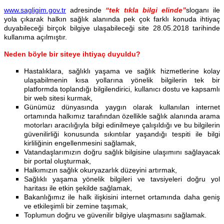
www.sagligim.gov.tr
adresinde
“tek tıkla bilgi elinde”
sloganı ile
yola çıkarak halkın sağlık alanında pek çok farklı konuda ihtiyaç
duyabileceği birçok bilgiye ulaşabileceği site 28.05.2018 tarihinde
kullanıma açılmıştır.
Neden böyle bir siteye ihtiyaç duyuldu?
Hastalıklara, sağlıklı yaşama ve sağlık hizmetlerine kolay
ulaşabilmenin kısa yollarına yönelik bilgilerin tek bir
platformda toplandığı bilgilendirici, kullanıcı dostu ve kapsamlı
bir web sitesi kurmak,
Günümüz dünyasında yaygın olarak kullanılan internet
ortamında halkımız tarafından özellikle sağlık alanında arama
motorları aracılığıyla bilgi edinilmeye çalışıldığı ve bu bilgilerin
güvenilirliği konusunda sıkıntılar yaşandığı tespiti ile bilgi
kirliliğinin engellenmesini sağlamak,
Vatandaşlarımızın doğru sağlık bilgisine ulaşımını sağlayacak
bir portal oluşturmak,
Halkımızın sağlık okuryazarlık düzeyini artırmak,
Sağlıklı yaşama yönelik bilgileri ve tavsiyeleri doğru yol
haritası ile etkin şekilde sağlamak,
Bakanlığımız ile halk ilişkisini internet ortamında daha geniş
ve etkileşimli bir zemine taşımak,
Toplumun doğru ve güvenilir bilgiye ulaşmasını sağlamak.