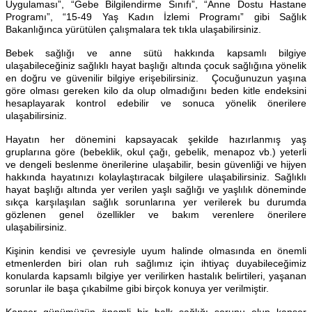
Uygulaması”, “Gebe Bilgilendirme Sınıfı”, “Anne Dostu Hastane
Programı”, “15-49 Yaş Kadın İzlemi Programı” gibi Sağlık
Bakanlığınca yürütülen çalışmalara tek tıkla ulaşabilirsiniz.
Bebek sağlığı ve anne sütü hakkında kapsamlı bilgiye
ulaşabileceğiniz sağlıklı hayat başlığı altında çocuk sağlığına yönelik
en doğru ve güvenilir bilgiye erişebilirsiniz. Çocuğunuzun yaşına
göre olması gereken kilo da olup olmadığını beden kitle endeksini
hesaplayarak kontrol edebilir ve sonuca yönelik önerilere
ulaşabilirsiniz.
Hayatın her dönemini kapsayacak şekilde hazırlanmış yaş
gruplarına göre (bebeklik, okul çağı, gebelik, menapoz vb.) yeterli
ve dengeli beslenme önerilerine ulaşabilir, besin güvenliği ve hijyen
hakkında hayatınızı kolaylaştıracak bilgilere ulaşabilirsiniz. Sağlıklı
hayat başlığı altında yer verilen yaşlı sağlığı ve yaşlılık döneminde
sıkça karşılaşılan sağlık sorunlarına yer verilerek bu durumda
gözlenen genel özellikler ve bakım verenlere önerilere
ulaşabilirsiniz.
Kişinin kendisi ve çevresiyle uyum halinde olmasında en önemli
etmenlerden biri olan ruh sağlımız için ihtiyaç duyabileceğimiz
konularda kapsamlı bilgiye yer verilirken hastalık belirtileri, yaşanan
sorunlar ile başa çıkabilme gibi birçok konuya yer verilmiştir.