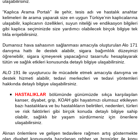
ulaşabilirsiniz.
“Kaplıca Arama Portalı” ile şehir, tesis adı ve hastalık anahtar
kelimeleri ile arama yaparak size en uygun Türkiye’nin kaplıcalarına
ulaşabilir, kaplıcanın özellikleri, suyun niteliği ve endikasyon bilgileri
gibi kaplıca seçiminizde size yardımcı olabilecek birçok bilgiye tek
tıkla erişebilirsiniz.
Dumansız hava sahasının sağlanması amacıyla oluşturulan Alo 171
danışma hattı ile destek alabilir, sigara bağımlılık düzeyinizi
öğrenebilir, sigara içmeyerek yapacağınız tasarrufu hesaplayarak
tütün ve sağlık etkileri konusunda detaylı bilgiye ulaşabilirsiniz.
ALO 191 ile uyuşturucu ile mücadele etmek amacıyla danışma ve
destek hizmeti alabilir, tedavi merkezleri ve tedavi yöntemleri
hakkında detaylı bilgiye ulaşabilirsiniz.
HASTALIKLAR
bölümünde günümüzde sıkça karşılaşılan
kanser, diyabet, grip, KOAH gibi hayatımızı olumsuz etkileyen
bazı hastalıklara ve bu hastalıkların belirtileri, nedenleri, türleri
ve risk faktörleri gibi birçok konuda detaylı bilgiye sahip
olabilir, sağlıklı bir yaşam sürdürmeniz için önerilere
ulaşabilirsiniz.
Alınan önlemlere ve gelişen tedavilere rağmen artış göstermekte
olan diyabet konusunda hazırlanan rehber ve broşürler ile konu