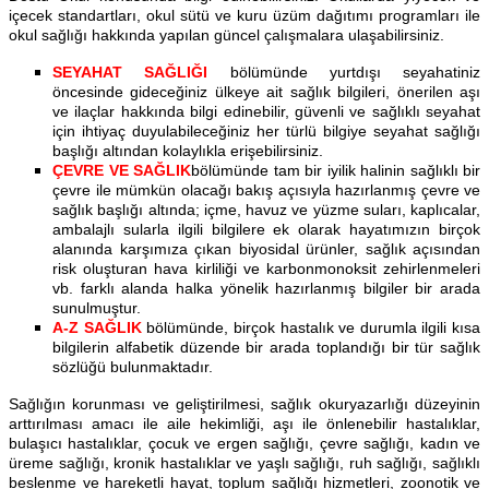
içecek standartları, okul sütü ve kuru üzüm dağıtımı programları ile
okul sağlığı hakkında yapılan güncel çalışmalara ulaşabilirsiniz.
SEYAHAT SAĞLIĞI
bölümünde yurtdışı seyahatiniz
öncesinde gideceğiniz ülkeye ait sağlık bilgileri, önerilen aşı
ve ilaçlar hakkında bilgi edinebilir, güvenli ve sağlıklı seyahat
için ihtiyaç duyulabileceğiniz her türlü bilgiye seyahat sağlığı
başlığı altından kolaylıkla erişebilirsiniz.
ÇEVRE VE SAĞLIK
bölümünde
tam bir iyilik halinin sağlıklı bir
çevre ile mümkün olacağı bakış açısıyla hazırlanmış çevre ve
sağlık başlığı altında; içme, havuz ve yüzme suları, kaplıcalar,
ambalajlı sularla ilgili bilgilere ek olarak hayatımızın birçok
alanında karşımıza çıkan biyosidal ürünler, sağlık açısından
risk oluşturan hava kirliliği ve karbonmonoksit zehirlenmeleri
vb. farklı alanda halka yönelik hazırlanmış bilgiler bir arada
sunulmuştur.
A-Z SAĞLIK
bölümünde, birçok hastalık ve durumla ilgili kısa
bilgilerin alfabetik düzende bir arada toplandığı bir tür sağlık
sözlüğü bulunmaktadır.
Sağlığın korunması ve geliştirilmesi, sağlık okuryazarlığı düzeyinin
arttırılması amacı ile aile hekimliği, aşı ile önlenebilir hastalıklar,
bulaşıcı hastalıklar, çocuk ve ergen sağlığı, çevre sağlığı, kadın ve
üreme sağlığı, kronik hastalıklar ve yaşlı sağlığı, ruh sağlığı, sağlıklı
beslenme ve hareketli hayat, toplum sağlığı hizmetleri, zoonotik ve