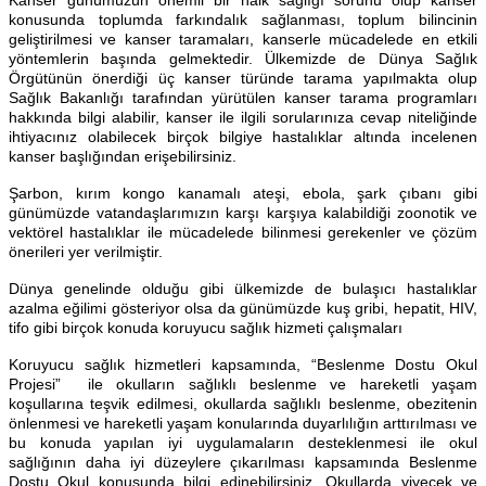
Kanser günümüzün önemli bir halk sağlığı sorunu olup kanser
konusunda toplumda farkındalık sağlanması, toplum bilincinin
geliştirilmesi ve kanser taramaları, kanserle mücadelede en etkili
yöntemlerin başında gelmektedir. Ülkemizde de Dünya Sağlık
Örgütünün önerdiği üç kanser türünde tarama yapılmakta olup
Sağlık Bakanlığı tarafından yürütülen kanser tarama programları
hakkında bilgi alabilir, kanser ile ilgili sorularınıza cevap niteliğinde
ihtiyacınız olabilecek birçok bilgiye hastalıklar altında incelenen
kanser başlığından erişebilirsiniz.
Şarbon, kırım kongo kanamalı ateşi, ebola, şark çıbanı gibi
günümüzde vatandaşlarımızın karşı karşıya kalabildiği zoonotik ve
vektörel hastalıklar ile mücadelede bilinmesi gerekenler ve çözüm
önerileri yer verilmiştir.
Dünya genelinde olduğu gibi ülkemizde de bulaşıcı hastalıklar
azalma eğilimi gösteriyor olsa da günümüzde kuş gribi, hepatit, HIV,
tifo gibi birçok konuda koruyucu sağlık hizmeti çalışmaları
Koruyucu sağlık hizmetleri kapsamında, “Beslenme Dostu Okul
Projesi” ile okulların sağlıklı beslenme ve hareketli yaşam
koşullarına teşvik edilmesi, okullarda sağlıklı beslenme, obezitenin
önlenmesi ve hareketli yaşam konularında duyarlılığın arttırılması ve
bu konuda yapılan iyi uygulamaların desteklenmesi ile okul
sağlığının daha iyi düzeylere çıkarılması kapsamında Beslenme
Dostu Okul konusunda bilgi edinebilirsiniz. Okullarda yiyecek ve