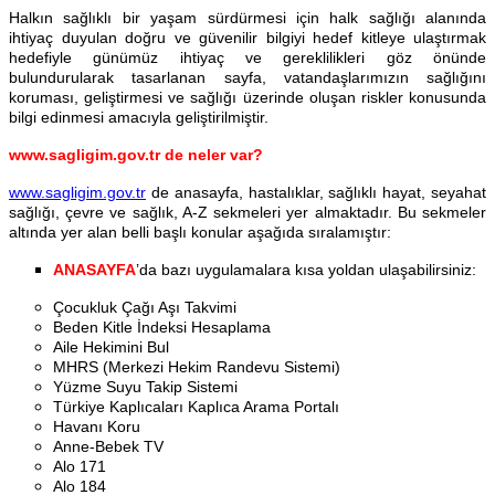
Halkın sağlıklı bir yaşam sürdürmesi için halk sağlığı alanında
ihtiyaç duyulan doğru ve güvenilir bilgiyi hedef kitleye ulaştırmak
hedefiyle günümüz ihtiyaç ve gereklilikleri göz önünde
bulundurularak tasarlanan sayfa, vatandaşlarımızın sağlığını
koruması, geliştirmesi ve sağlığı üzerinde oluşan riskler konusunda
bilgi edinmesi amacıyla geliştirilmiştir.
www.sagligim.gov.tr de neler var?
www.sagligim.gov.tr
de anasayfa, hastalıklar, sağlıklı hayat, seyahat
sağlığı, çevre ve sağlık, A-Z sekmeleri yer almaktadır. Bu sekmeler
altında yer alan belli başlı konular aşağıda sıralamıştır:
ANASAYFA
’da bazı uygulamalara kısa yoldan ulaşabilirsiniz:
Çocukluk Çağı Aşı Takvimi
Beden Kitle İndeksi Hesaplama
Aile Hekimini Bul
MHRS (Merkezi Hekim Randevu Sistemi)
Yüzme Suyu Takip Sistemi
Türkiye Kaplıcaları Kaplıca Arama Portalı
Havanı Koru
Anne-Bebek TV
Alo 171
Alo 184