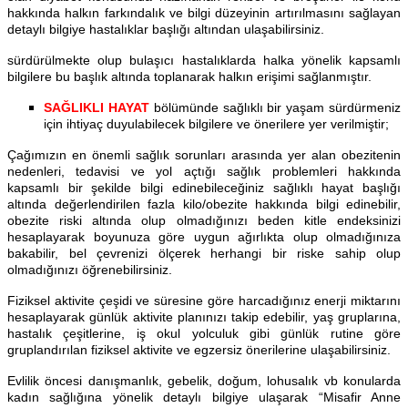
hakkında halkın farkındalık ve bilgi düzeyinin artırılmasını sağlayan
detaylı bilgiye hastalıklar başlığı altından ulaşabilirsiniz.
sürdürülmekte olup bulaşıcı hastalıklarda halka yönelik kapsamlı
bilgilere bu başlık altında toplanarak halkın erişimi sağlanmıştır.
SAĞLIKLI HAYAT
bölümünde sağlıklı bir yaşam sürdürmeniz
için ihtiyaç duyulabilecek bilgilere ve önerilere yer verilmiştir;
Çağımızın en önemli sağlık sorunları arasında yer alan obezitenin
nedenleri, tedavisi ve yol açtığı sağlık problemleri hakkında
kapsamlı bir şekilde bilgi edinebileceğiniz sağlıklı hayat başlığı
altında değerlendirilen fazla kilo/obezite hakkında bilgi edinebilir,
obezite riski altında olup olmadığınızı beden kitle endeksinizi
hesaplayarak boyunuza göre uygun ağırlıkta olup olmadığınıza
bakabilir, bel çevrenizi ölçerek herhangi bir riske sahip olup
olmadığınızı öğrenebilirsiniz.
Fiziksel aktivite çeşidi ve süresine göre harcadığınız enerji miktarını
hesaplayarak günlük aktivite planınızı takip edebilir, yaş gruplarına,
hastalık çeşitlerine, iş okul yolculuk gibi günlük rutine göre
gruplandırılan fiziksel aktivite ve egzersiz önerilerine ulaşabilirsiniz.
Evlilik öncesi danışmanlık, gebelik, doğum, lohusalık vb konularda
kadın sağlığına yönelik detaylı bilgiye ulaşarak “Misafir Anne