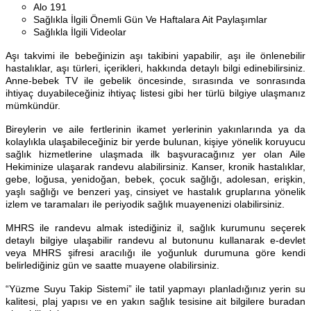
Alo 191
Sağlıkla İlgili Önemli Gün Ve Haftalara Ait Paylaşımlar
Sağlıkla İlgili Videolar
Aşı takvimi ile bebeğinizin aşı takibini yapabilir, aşı ile önlenebilir
hastalıklar, aşı türleri, içerikleri, hakkında detaylı bilgi edinebilirsiniz.
Anne-bebek TV ile gebelik öncesinde, sırasında ve sonrasında
ihtiyaç duyabileceğiniz ihtiyaç listesi gibi her türlü bilgiye ulaşmanız
mümkündür.
Bireylerin ve aile fertlerinin ikamet yerlerinin yakınlarında ya da
kolaylıkla ulaşabileceğiniz bir yerde bulunan, kişiye yönelik koruyucu
sağlık hizmetlerine ulaşmada ilk başvuracağınız yer olan Aile
Hekiminize ulaşarak randevu alabilirsiniz. Kanser, kronik hastalıklar,
gebe, loğusa, yenidoğan, bebek, çocuk sağlığı, adolesan, erişkin,
yaşlı sağlığı ve benzeri yaş, cinsiyet ve hastalık gruplarına yönelik
izlem ve taramaları ile periyodik sağlık muayenenizi olabilirsiniz.
MHRS ile randevu almak istediğiniz il, sağlık kurumunu seçerek
detaylı bilgiye ulaşabilir randevu al butonunu kullanarak e-devlet
veya MHRS şifresi aracılığı ile yoğunluk durumuna göre kendi
belirlediğiniz gün ve saatte muayene olabilirsiniz.
“Yüzme Suyu Takip Sistemi” ile tatil yapmayı planladığınız yerin su
kalitesi, plaj yapısı ve en yakın sağlık tesisine ait bilgilere buradan