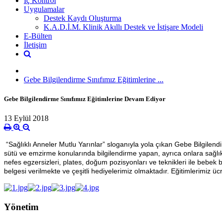
İç Kontrol
Uygulamalar
Destek Kaydı Oluşturma
K.A.D.İ.M. Klinik Akıllı Destek ve İstişare Modeli
E-Bülten
İletişim
Gebe Bilgilendirme Sınıfımız Eğitimlerine ...
Gebe Bilgilendirme Sınıfımız Eğitimlerine Devam Ediyor
13 Eylül 2018
“Sağlıklı Anneler Mutlu Yarınlar” sloganıyla yola çıkan Gebe Bilgile
sütü ve emzirme konularında bilgilendirme yapan, ayrıca onlara sağlıklı
nefes egzersizleri, plates, doğum pozisyonları ve teknikleri ile bebek
belgesi verilmekte ve çeşitli hediyelerimiz olmaktadır. Eğitimlerimiz ü
Yönetim