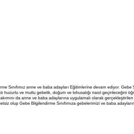
ndirme Sınıfımız anne ve baba adayları Eğitimlerine devam ediyor. Geb
 huzurlu ve mutlu gebelik, doğum ve lohusalığı nasıl geçirileceğini öğret
 bakımını da anne ve baba adaylarına uygulamalı olarak gerçekleştirilen 
cretsiz olup Gebe Bilgilendirme Sınıfımıza gebelerimizi ve baba adayları